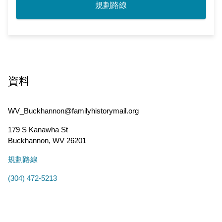
規劃路線
資料
WV_Buckhannon@familyhistorymail.org
179 S Kanawha St
Buckhannon
,
WV
26201
規劃路線
(304) 472-5213