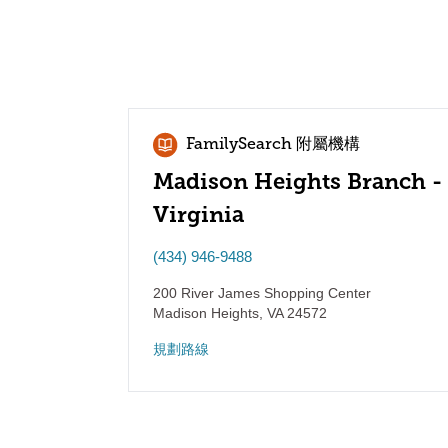
FamilySearch 附屬機構
Madison Heights Branch -
Virginia
(434) 946-9488
200 River James Shopping Center
Madison Heights
,
VA
24572
規劃路線