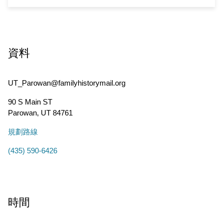
資料
UT_Parowan@familyhistorymail.org
90 S Main ST
Parowan
,
UT
84761
規劃路線
(435) 590-6426
時間