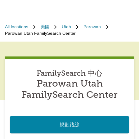
All locations
美國
Utah
Parowan
Parowan Utah FamilySearch Center
FamilySearch 中心
Parowan Utah
FamilySearch Center
規劃路線