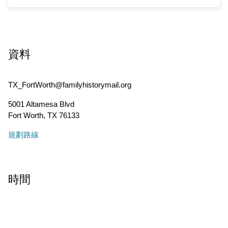
資料
TX_FortWorth@familyhistorymail.org
5001 Altamesa Blvd
Fort Worth
,
TX
76133
規劃路線
時間