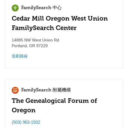
FamilySearch 中心
Cedar Mill Oregon West Union
FamilySearch Center
14885 NW West Union Rd
Portland
,
OR
97229
規劃路線
FamilySearch 附屬機構
The Genealogical Forum of
Oregon
(503) 963-1932