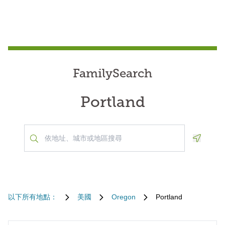
FamilySearch
Portland
Geoloca
以下所有地點：
美國
Oregon
Portland