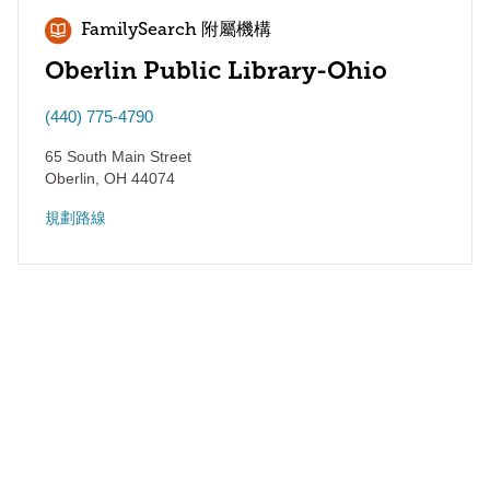
FamilySearch 附屬機構
Oberlin Public Library-Ohio
(440) 775-4790
65 South Main Street
Oberlin
,
OH
44074
規劃路線