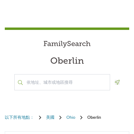
FamilySearch
Oberlin
Geoloca
以下所有地點：
美國
Ohio
Oberlin