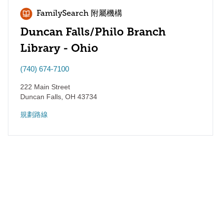
FamilySearch 附屬機構
Duncan Falls/Philo Branch
Library - Ohio
(740) 674-7100
222 Main Street
Duncan Falls
,
OH
43734
規劃路線