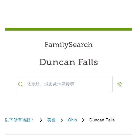
FamilySearch
Duncan Falls
Geoloca
以下所有地點：
美國
Ohio
Duncan Falls