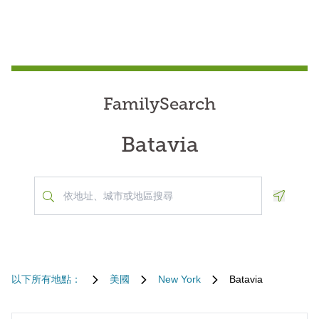
FamilySearch
Batavia
Geoloca
以下所有地點：
美國
New York
Batavia