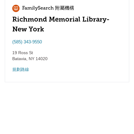
FamilySearch 附屬機構
Richmond Memorial Library-
New York
(585) 343-9550
19 Ross St
Batavia
,
NY
14020
規劃路線