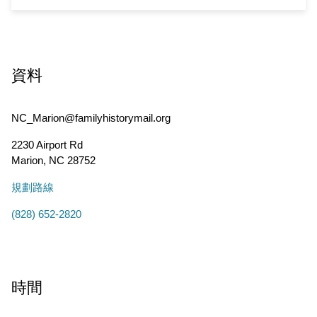
資料
NC_Marion@familyhistorymail.org
2230 Airport Rd
Marion
,
NC
28752
規劃路線
(828) 652-2820
時間