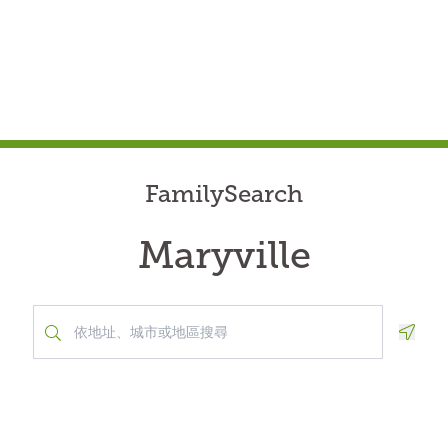
FamilySearch
Maryville
Geolo