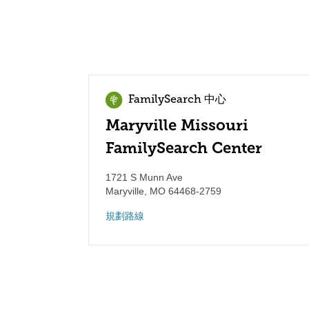
FamilySearch 中心
Maryville Missouri
FamilySearch Center
1721 S Munn Ave
Maryville
,
MO
64468-2759
規劃路線