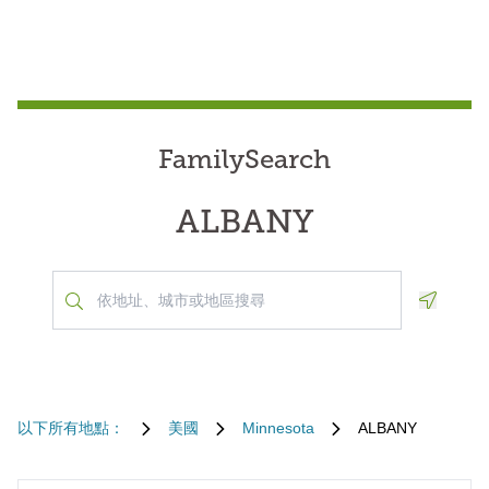
FamilySearch
ALBANY
Geoloca
以下所有地點：
美國
Minnesota
ALBANY