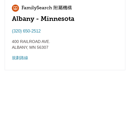
FamilySearch 附屬機構
Albany - Minnesota
(320) 650-2512
400 RAILROAD AVE.
ALBANY
,
MN
56307
規劃路線