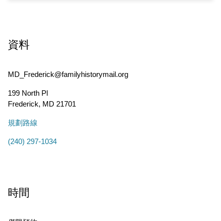
資料
MD_Frederick@familyhistorymail.org
199 North Pl
Frederick
,
MD
21701
規劃路線
(240) 297-1034
時間