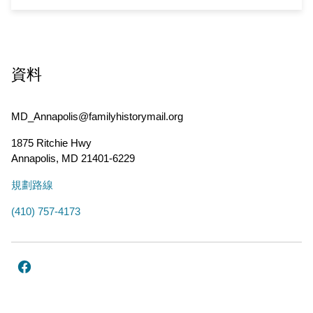
資料
MD_Annapolis@familyhistorymail.org
1875 Ritchie Hwy
Annapolis
,
MD
21401-6229
規劃路線
(410) 757-4173