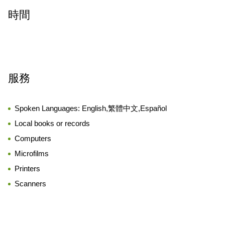
時間
服務
Spoken Languages:
English,繁體中文,Español
Local books or records
Computers
Microfilms
Printers
Scanners