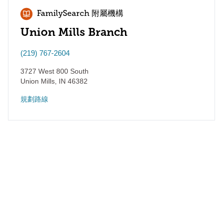
FamilySearch 附屬機構
Union Mills Branch
(219) 767-2604
3727 West 800 South
Union Mills
,
IN
46382
規劃路線