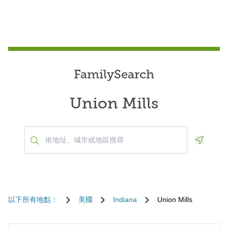
FamilySearch
Union Mills
Geoloca
以下所有地點：
美國
Indiana
Union Mills