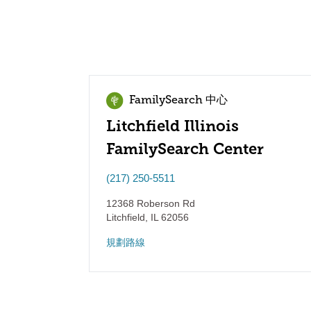
FamilySearch 中心
Litchfield Illinois
FamilySearch Center
(217) 250-5511
12368 Roberson Rd
Litchfield
,
IL
62056
規劃路線