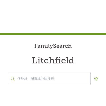
FamilySearch
Litchfield
Geolo