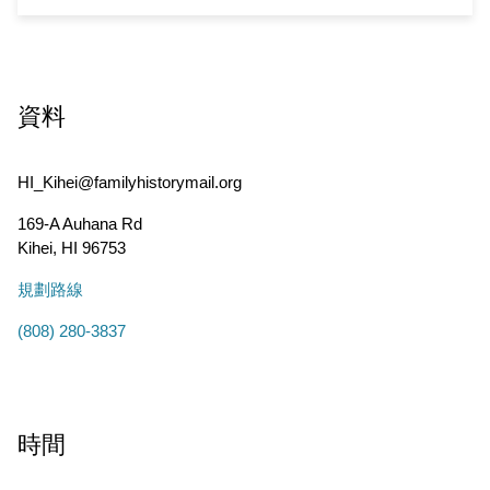
資料
HI_Kihei@familyhistorymail.org
169-A Auhana Rd
Kihei
,
HI
96753
規劃路線
(808) 280-3837
時間