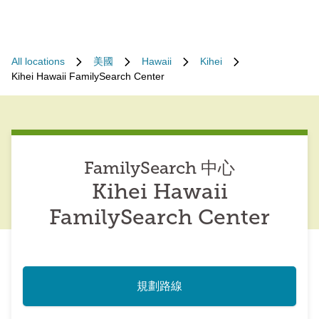
All locations
美國
Hawaii
Kihei
Kihei Hawaii FamilySearch Center
FamilySearch 中心
Kihei Hawaii
FamilySearch Center
規劃路線