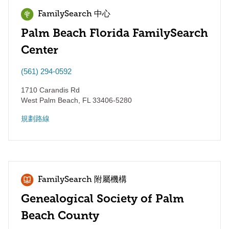
FamilySearch 中心
Palm Beach Florida FamilySearch
Center
(561) 294-0592
1710 Carandis Rd
West Palm Beach
,
FL
33406-5280
規劃路線
FamilySearch 附屬機構
Genealogical Society of Palm
Beach County