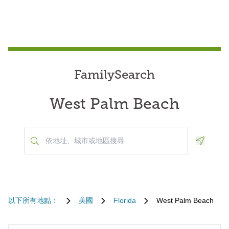
FamilySearch
West Palm Beach
Geoloca
以下所有地點：
美國
Florida
West Palm Beach