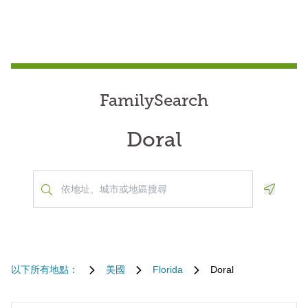
FamilySearch
Doral
Geoloca
以下所有地點：
美國
Florida
Doral