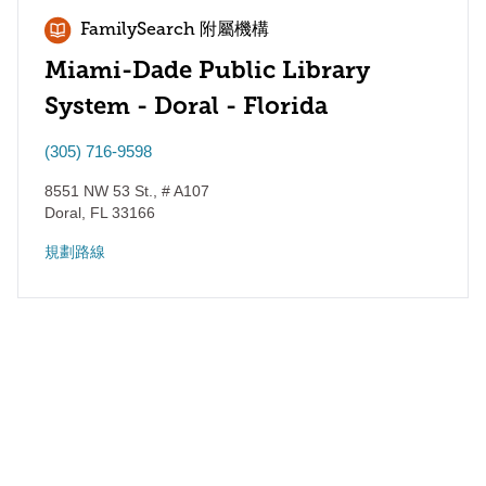
FamilySearch 附屬機構
Miami-Dade Public Library
System - Doral - Florida
(305) 716-9598
8551 NW 53 St., # A107
Doral
,
FL
33166
規劃路線