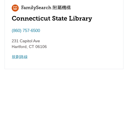
FamilySearch 附屬機構
Connecticut State Library
(860) 757-6500
231 Capitol Ave
Hartford
,
CT
06106
規劃路線