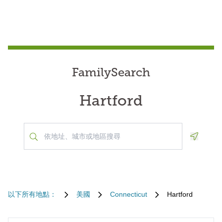
FamilySearch
Hartford
Geoloca
以下所有地點：
美國
Connecticut
Hartford