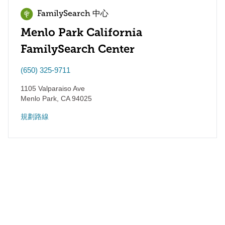
FamilySearch 中心
Menlo Park California
FamilySearch Center
(650) 325-9711
1105 Valparaiso Ave
Menlo Park
,
CA
94025
規劃路線