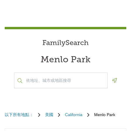
FamilySearch
Menlo Park
Geoloca
以下所有地點：
美國
California
Menlo Park