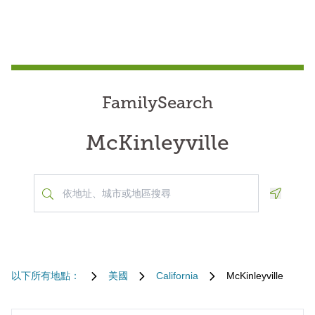
FamilySearch
McKinleyville
Geoloca
以下所有地點：
美國
California
McKinleyville