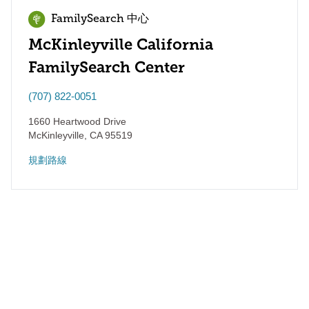
FamilySearch 中心
McKinleyville California
FamilySearch Center
(707) 822-0051
1660 Heartwood Drive
McKinleyville
,
CA
95519
規劃路線