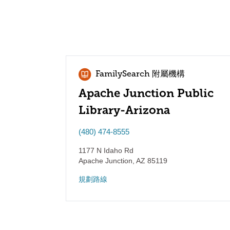
FamilySearch 附屬機構
Apache Junction Public
Library-Arizona
(480) 474-8555
1177 N Idaho Rd
Apache Junction
,
AZ
85119
規劃路線