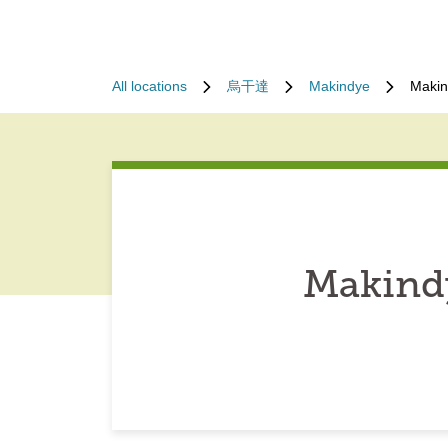
All locations
烏干達
Makindye
Makin
Makind