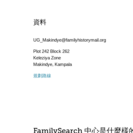
資料
UG_Makindye@familyhistorymail.org
Plot 242 Block 262
Keleziya Zone
Makindye
,
Kampala
規劃路線
FamilySearch 中心是什麼