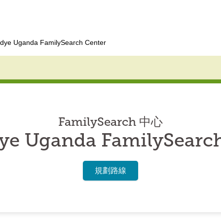
dye Uganda FamilySearch Center
FamilySearch 中心
ye Uganda FamilySearch
規劃路線