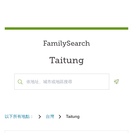
FamilySearch
Taitung
Geoloca
以下所有地點：
台灣
Taitung