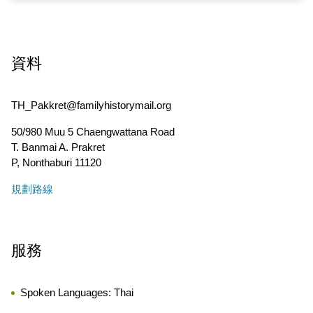
資料
TH_Pakkret@familyhistorymail.org
50/980 Muu 5 Chaengwattana Road
T. Banmai A. Prakret
P
,
Nonthaburi
11120
規劃路線
服務
Spoken Languages:
Thai