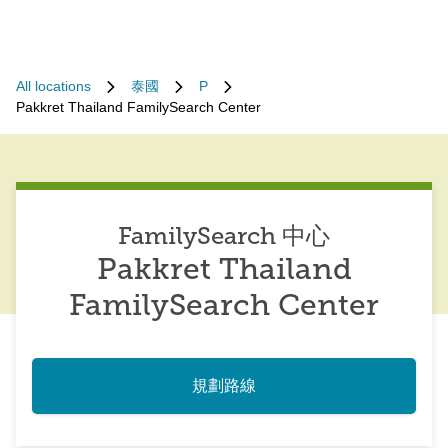
All locations
泰國
P
Pakkret Thailand FamilySearch Center
FamilySearch 中心
Pakkret Thailand
FamilySearch Center
規劃路線