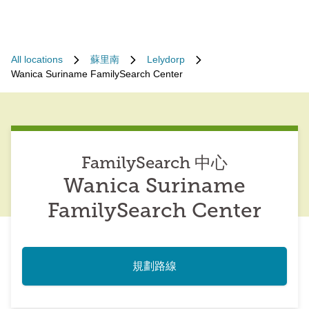
All locations
蘇里南
Lelydorp
Wanica Suriname FamilySearch Center
FamilySearch 中心
Wanica Suriname
FamilySearch Center
規劃路線