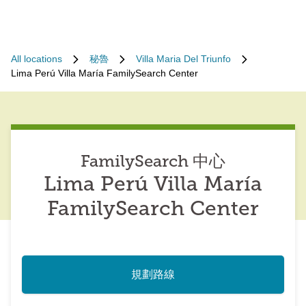
All locations
秘魯
Villa Maria Del Triunfo
Lima Perú Villa María FamilySearch Center
FamilySearch 中心
Lima Perú Villa María
FamilySearch Center
規劃路線