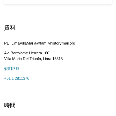
資料
PE_LimaVillaMaria@familyhistorymail.org
Av. Bartolome Herrera 160
Villa Maria Del Triunfo
,
Lima
15818
規劃路線
+51 1 2811376
時間