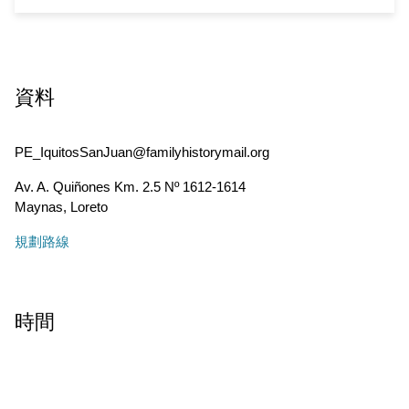
資料
PE_IquitosSanJuan@familyhistorymail.org
Av. A. Quiñones Km. 2.5 Nº 1612-1614
Maynas
,
Loreto
規劃路線
時間