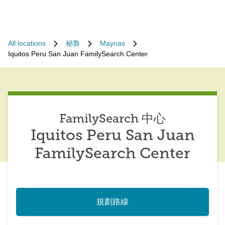
All locations
秘魯
Maynas
Iquitos Peru San Juan FamilySearch Center
FamilySearch 中心
Iquitos Peru San Juan
FamilySearch Center
規劃路線