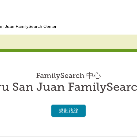
an Juan FamilySearch Center
FamilySearch 中心
ru San Juan FamilySearc
規劃路線