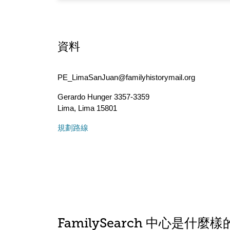
資料
PE_LimaSanJuan@familyhistorymail.org
Gerardo Hunger 3357-3359
Lima
,
Lima
15801
規劃路線
FamilySearch 中心是什麼