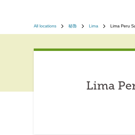
All locations
秘魯
Lima
Lima Peru S
Lima Pe