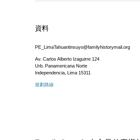
資料
PE_LimaTahuantinsuyo@familyhistorymail.org
Av. Carlos Alberto Izaguirre 124
Urb. Panamericana Norte
Independencia
,
Lima
15311
規劃路線