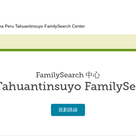
ma Peru Tahuantinsuyo FamilySearch Center
FamilySearch 中心
Tahuantinsuyo FamilySe
規劃路線