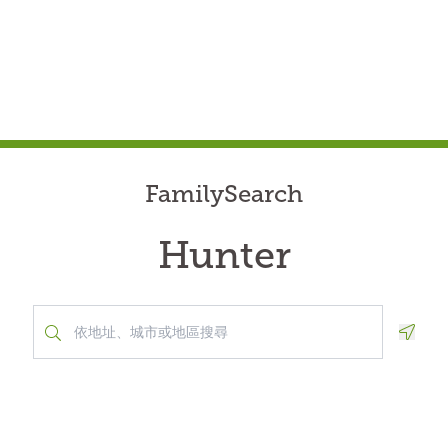
FamilySearch
Hunter
Geolo