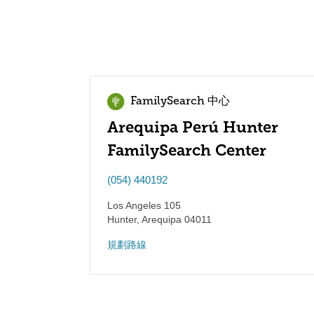
FamilySearch 中心
Arequipa Perú Hunter
FamilySearch Center
(054) 440192
Los Angeles 105
Hunter
,
Arequipa
04011
規劃路線