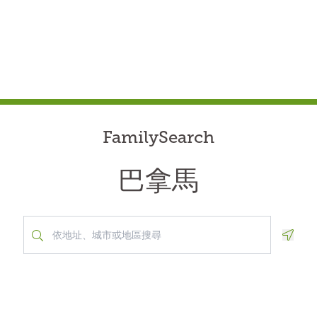
FamilySearch
巴拿馬
Geolo