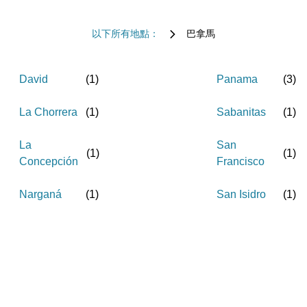
以下所有地點：
巴拿馬
David
(
1
)
Panama
(
3
)
La Chorrera
(
1
)
Sabanitas
(
1
)
La
San
(
1
)
(
1
)
Concepción
Francisco
Narganá
(
1
)
San Isidro
(
1
)