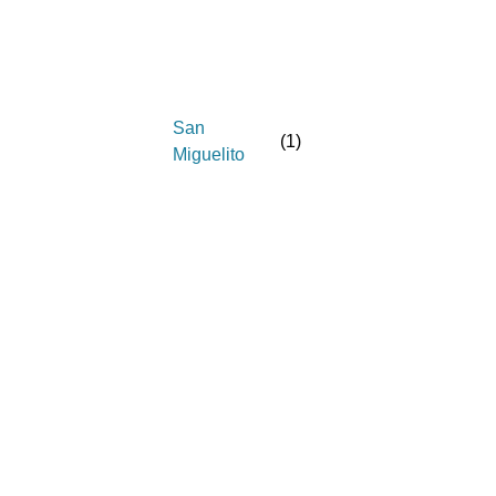
San
(
1
)
Miguelito