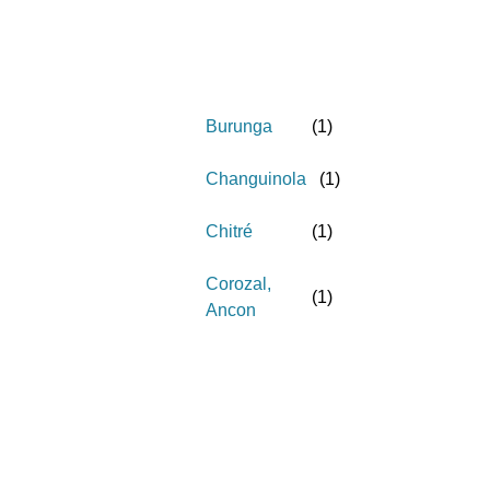
Burunga
(
1
)
Changuinola
(
1
)
Chitré
(
1
)
Corozal,
(
1
)
Ancon