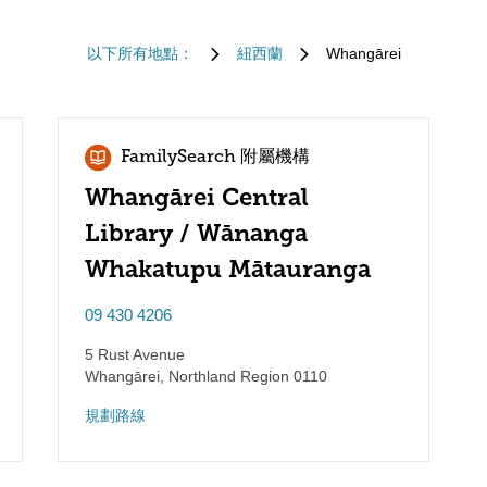
以下所有地點：
紐西蘭
Whangārei
FamilySearch 附屬機構
Whangārei Central
Library / Wānanga
Whakatupu Mātauranga
09 430 4206
5 Rust Avenue
Whangārei
,
Northland Region
0110
規劃路線