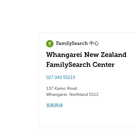
FamilySearch 中心
Whangarei New Zealand
FamilySearch Center
027 043 55219
137 Kamo Road
Whangarei
,
Northland
0112
規劃路線