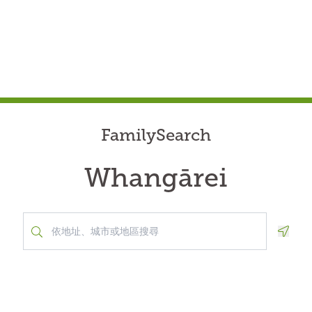
FamilySearch
Whangārei
Geolo