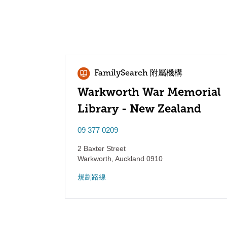
FamilySearch 附屬機構
Warkworth War Memorial
Library - New Zealand
09 377 0209
2 Baxter Street
Warkworth
,
Auckland
0910
規劃路線