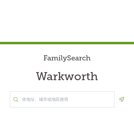
FamilySearch
Warkworth
Geolo