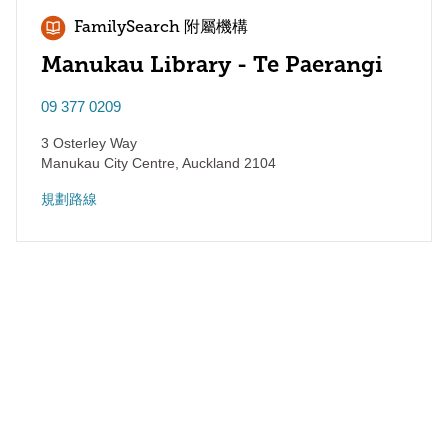
FamilySearch 附屬機構
Manukau Library - Te Paerangi
09 377 0209
3 Osterley Way
Manukau City Centre
,
Auckland
2104
規劃路線