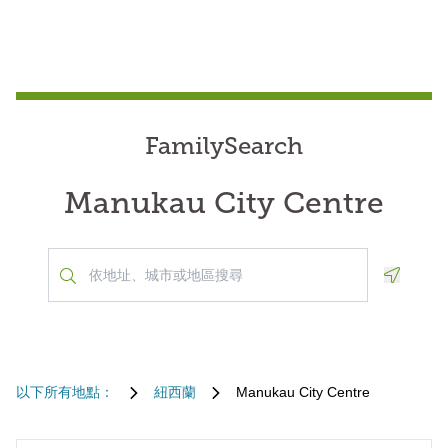
FamilySearch
Manukau City Centre
Geoloca
以下所有地點：
紐西蘭
Manukau City Centre