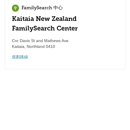
FamilySearch 中心
Kaitaia New Zealand
FamilySearch Center
Cnr Davis St and Mathews Ave
Kaitaia
,
Northland
0410
規劃路線