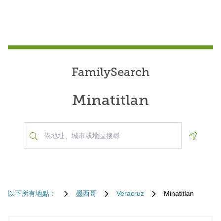
FamilySearch
Minatitlan
Geoloca
以下所有地點：
墨西哥
Veracruz
Minatitlan