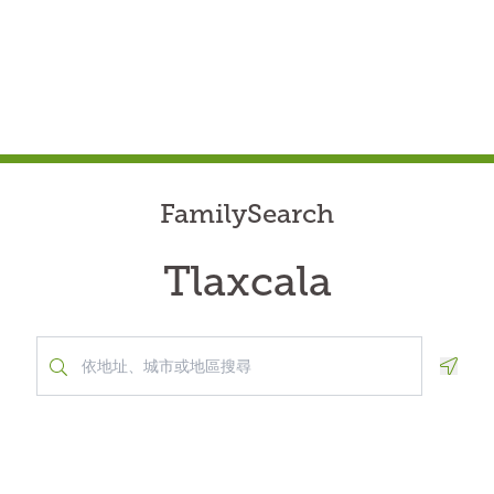
FamilySearch
Tlaxcala
Geolo