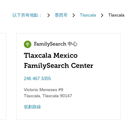
以下所有地點：
墨西哥
Tlaxcala
Tlaxcala
FamilySearch 中心
Tlaxcala Mexico
FamilySearch Center
246 467 3355
Victorio Meneses #9
Tlaxcala
,
Tlaxcala
90147
規劃路線