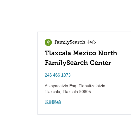
FamilySearch 中心
Tlaxcala Mexico North
FamilySearch Center
246 466 1873
Atzayacatzin Esq. Tlahuitzolotzin
Tlaxcala
,
Tlaxcala
90805
規劃路線