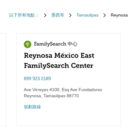
以下所有地點：
墨西哥
Tamaulipas
Reynosa
FamilySearch 中心
Reynosa México East
FamilySearch Center
899 923 2189
Ave Virreyes #100, Esq Ave Fundadores
Reynosa
,
Tamaulipas
88770
規劃路線