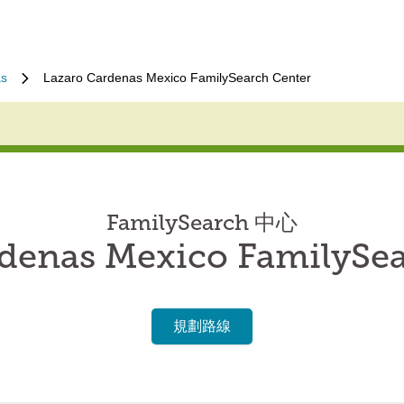
s
Lazaro Cardenas Mexico FamilySearch Center
FamilySearch 中心
denas Mexico FamilySe
規劃路線