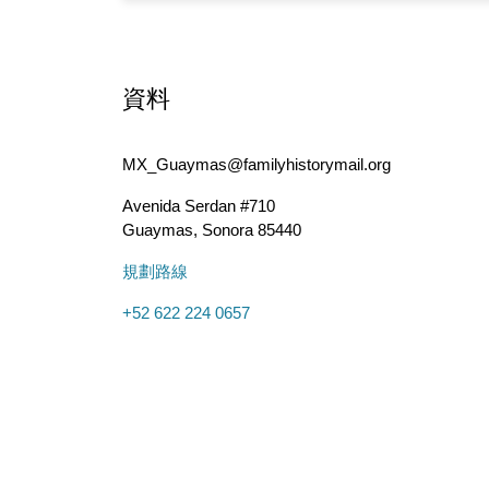
資料
MX_Guaymas@familyhistorymail.org
Avenida Serdan #710
Guaymas
,
Sonora
85440
規劃路線
+52 622 224 0657