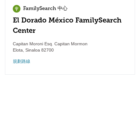
FamilySearch 中心
El Dorado México FamilySearch
Center
Capitan Moroni Esq. Capitan Mormon
Elota
,
Sinaloa
82700
規劃路線