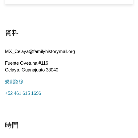
資料
MX_Celaya@familyhistorymail.org
Fuente Ovetuna #116
Celaya
,
Guanajuato
38040
規劃路線
+52 461 615 1696
時間