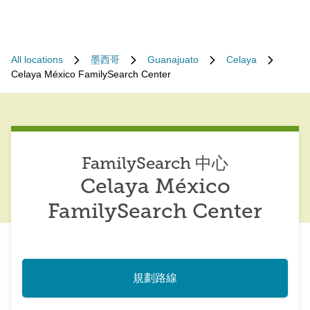
All locations
墨西哥
Guanajuato
Celaya
Celaya México FamilySearch Center
FamilySearch 中心
Celaya México
FamilySearch Center
規劃路線