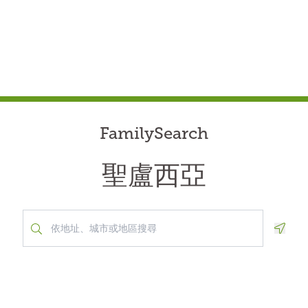
FamilySearch
聖盧西亞
Geolo