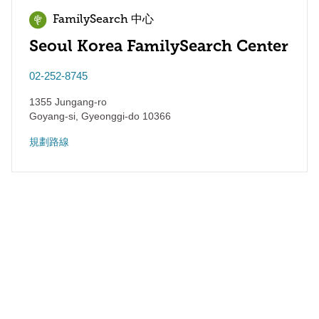
FamilySearch 中心
Seoul Korea FamilySearch Center
02-252-8745
1355 Jungang-ro
Goyang-si
,
Gyeonggi-do
10366
規劃路線