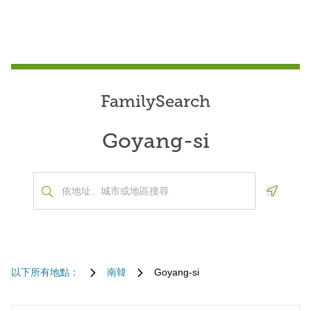
FamilySearch
Goyang-si
Geoloca
以下所有地點：
南韓
Goyang-si