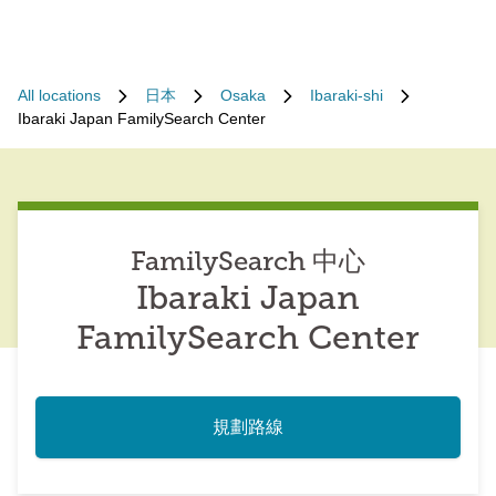
All locations
日本
Osaka
Ibaraki-shi
Ibaraki Japan FamilySearch Center
FamilySearch 中心
Ibaraki Japan
FamilySearch Center
規劃路線