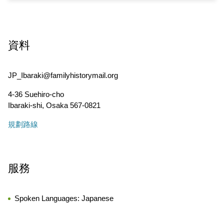
資料
JP_Ibaraki@familyhistorymail.org
4-36 Suehiro-cho
Ibaraki-shi
,
Osaka
567-0821
規劃路線
服務
Spoken Languages:
Japanese