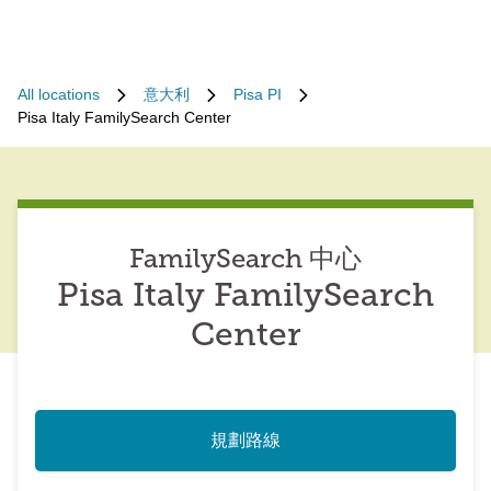
All locations
意大利
Pisa PI
Pisa Italy FamilySearch Center
FamilySearch 中心
Pisa Italy FamilySearch
Center
規劃路線