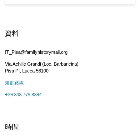
資料
IT_Pisa@familyhistorymail.org
Via Achille Grandi (Loc. Barbaricina)
Pisa PI
,
Lucca
56100
規劃路線
+39 348 779 8394
時間