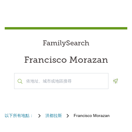
FamilySearch
Francisco Morazan
Geoloca
以下所有地點：
洪都拉斯
Francisco Morazan