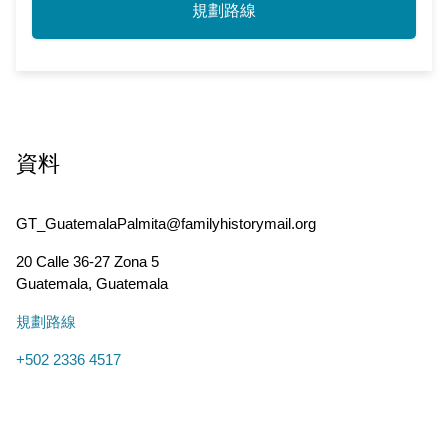
規劃路線
資料
GT_GuatemalaPalmita@familyhistorymail.org
20 Calle 36-27 Zona 5
Guatemala
,
Guatemala
規劃路線
+502 2336 4517