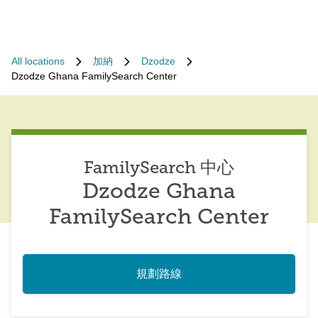
All locations
加納
Dzodze
Dzodze Ghana FamilySearch Center
FamilySearch 中心
Dzodze Ghana
FamilySearch Center
規劃路線