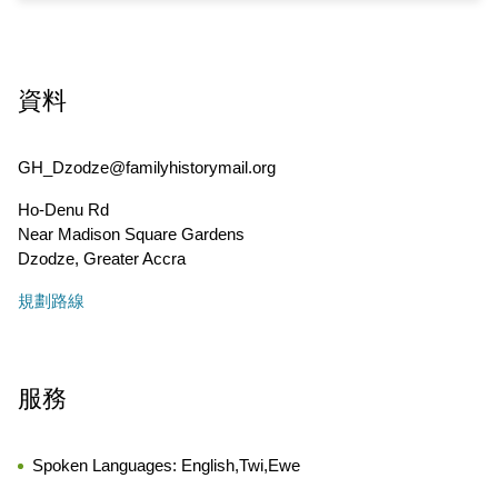
資料
GH_Dzodze@familyhistorymail.org
Ho-Denu Rd
Near Madison Square Gardens
Dzodze
,
Greater Accra
規劃路線
服務
Spoken Languages:
English,Twi,Ewe