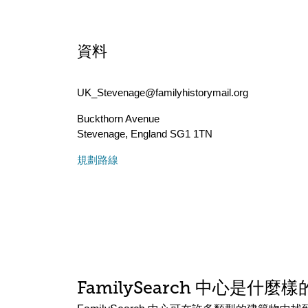
資料
UK_Stevenage@familyhistorymail.org
Buckthorn Avenue
Stevenage
,
England
SG1 1TN
規劃路線
FamilySearch 中心是什麼