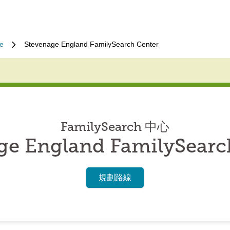
e
Stevenage England FamilySearch Center
FamilySearch 中心
ge England FamilySearc
規劃路線